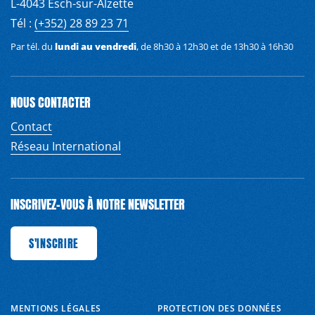
L-4043 Esch-sur-Alzette
Tél :
(+352) 28 89 23 71
Par tél. du
lundi au vendredi
, de 8h30 à 12h30 et de 13h30 à 16h30
NOUS CONTACTER
Contact
Réseau International
INSCRIVEZ-VOUS À NOTRE NEWSLETTER
CRIRE
S'INSCRIRE
S'INSCRIRE
S'INSCRIRE
S'INSCRIRE
S'INSCRIRE
S'INSCRIRE
S'I
MENTIONS LÉGALES
PROTECTION DES DONNÉES